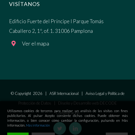
VISÍTANOS
Edificio Fuerte del Príncipe I Parque Tomás
Caballero 2, 1º, of. 1. 31006 Pamplona
Ver el mapa
© Copyright
2026 | ASR Internacional |
Aviso Legal y Política de
Protección de Datos
| Diseño y Desarrollo web
DECODE
Utilizamos cookies de terceros para realizar un análisis de las visitas con fines
Comunicación
publicitarios. Al pulsar Acepto consiente dichas cookies. Puede obtener más
información, o bien conocer cómo cambiar la configuración, pulsando en Más
información.
Más información
twitter
linkedin